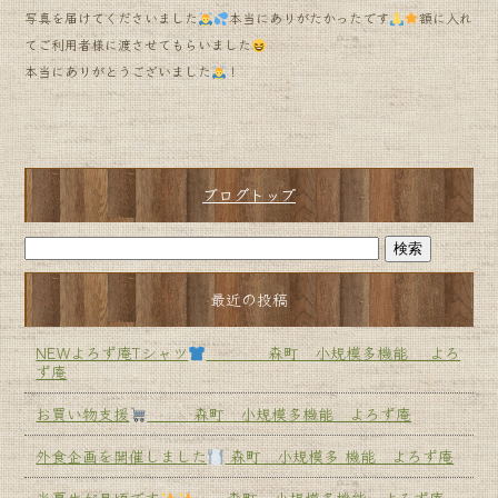
写真を届けてくださいました
本当にありがたかったです
額に入れ
てご利用者様に渡させてもらいました
本当にありがとうございました
！
ブログトップ
最近の投稿
NEWよろず庵Tシャツ
森町 小規模多機能 よろ
ず庵
お買い物支援
森町 小規模多機能 よろず庵
外食企画を開催しました
森町 小規模多 機能 よろず庵