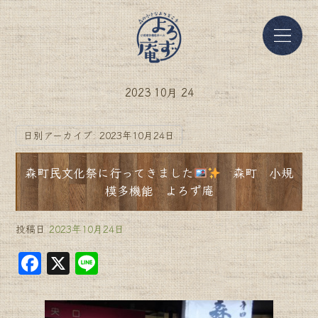
2023 10月 24
日別アーカイブ:
2023年10月24日
森町民文化祭に行ってきました
森町 小規
模多機能 よろず庵
投稿日
2023年10月24日
F
X
Li
a
n
c
e