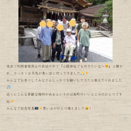
e
b
o
o
k
先日ご利用者様同士の会話の中で『小國神社でも行きたいな〜
』と聞か
れ、さっそくお天気が良い日に行ってきました
みんなでお参りしてみなさんしっかりお願いしてきたと教えてくれました
近くにこんな素敵な場所があるというのは森町のいいところのひとつです
ね
みんなで記念写真
思い出がひとつ増えました
！