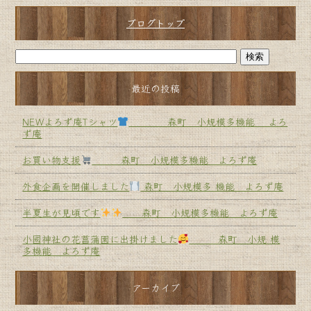
ブログトップ
最近の投稿
NEWよろず庵Tシャツ
森町 小規模多機能 よろ
ず庵
お買い物支援
森町 小規模多機能 よろず庵
外食企画を開催しました
森町 小規模多 機能 よろず庵
半夏生が見頃です
森町 小規模多機能 よろず庵
小國神社の花菖蒲園に出掛けました
森町 小規 模
多機能 よろず庵
アーカイブ