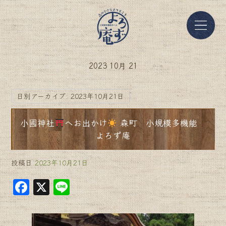
2023 10月 21
日別アーカイブ:
2023年10月21日
小國神社
へお出かけ
森町 小規模多機能
よろず庵
投稿日
2023年10月21日
F
X
Li
a
n
c
e