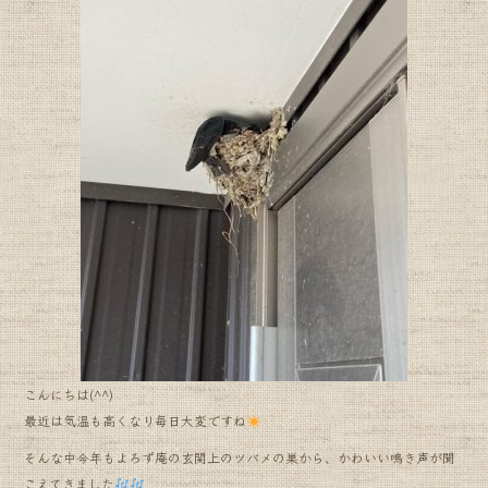
b
o
o
k
こんにちは(^^)
最近は気温も高くなり毎日大変ですね
そんな中今年もよろず庵の玄関上のツバメの巣から、かわいい鳴き声が聞
こえてきました