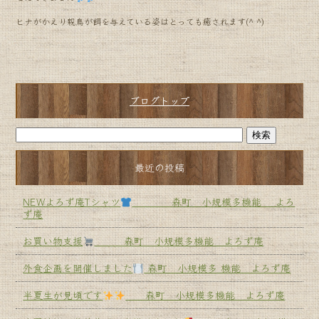
ヒナがかえり親鳥が餌を与えている姿はとっても癒されます(^ ^)
ブログトップ
最近の投稿
NEWよろず庵Tシャツ
森町 小規模多機能 よろ
ず庵
お買い物支援
森町 小規模多機能 よろず庵
外食企画を開催しました
森町 小規模多 機能 よろず庵
半夏生が見頃です
森町 小規模多機能 よろず庵