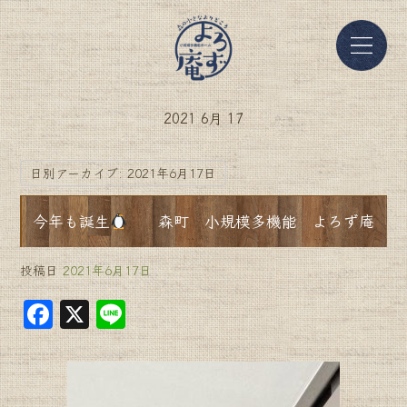
2021 6月 17
日別アーカイブ:
2021年6月17日
今年も誕生
森町 小規模多機能 よろず庵
投稿日
2021年6月17日
F
X
Li
a
n
c
e
e