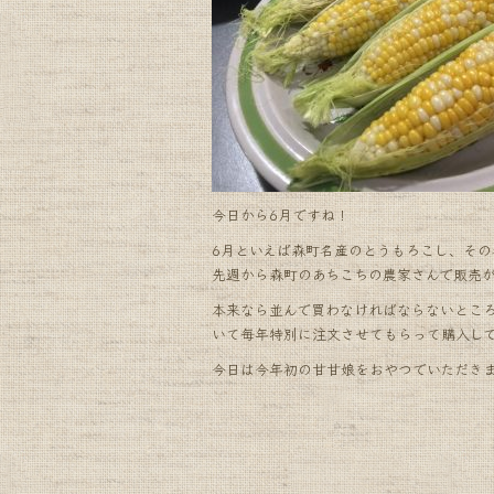
o
o
k
今日から6月ですね！
6月といえば森町名産のとうもろこし、そ
先週から森町のあちこちの農家さんで販売
本来なら並んで買わなければならないとこ
いて毎年特別に注文させてもらって購入してい
今日は今年初の甘甘娘をおやつでいただき