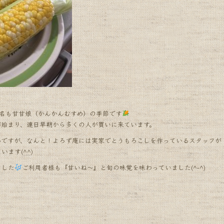
の名も甘甘娘（かんかんむすめ）の季節です
が始まり、連日早朝から多くの人が買いに来ています。
ろですが、なんと！よろず庵には実家でとうもろこしを作っているスタッフが
ます(^^)
ました
ご利用者様も『甘いね〜』と旬の味覚を味わっていました(^-^)