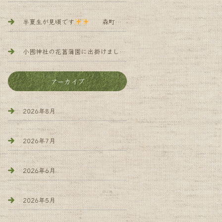
半夏生が見頃です
森町 小規模多機能 よろず庵
小國神社の花菖蒲園に出掛けました
森町 小規 模多機能 
アーカイブ
2026年8月
2026年7月
2026年6月
2026年5月