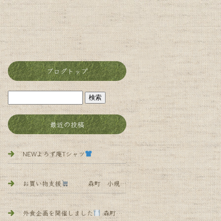
ブログトップ
最近の投稿
NEWよろず庵Tシャツ
森町 小規模多機能 よろず庵
お買い物支援
森町 小規模多機能 よろず庵
外食企画を開催しました
森町 小規模多 機能 よろず庵