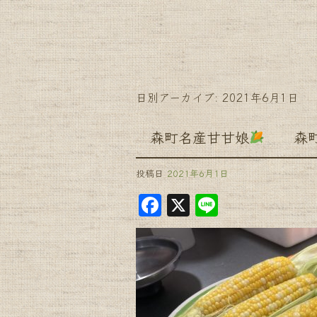
日別アーカイブ:
2021年6月1日
森町名産甘甘娘
森町 
投稿日
2021年6月1日
F
X
Li
a
n
c
e
e
b