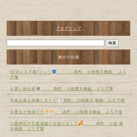
ブログトップ
最近の投稿
NEWよろず庵Tシャツ
森町 小規模多機能 よろ
ず庵
お買い物支援
森町 小規模多機能 よろず庵
外食企画を開催しました
森町 小規模多 機能 よろず庵
半夏生が見頃です
森町 小規模多機能 よろず庵
小國神社の花菖蒲園に出掛けました
森町 小規 模
多機能 よろず庵