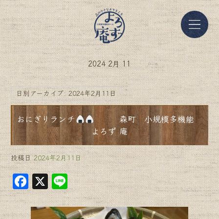
2024 2月 11
日別アーカイブ:
2024年2月11日
おにぎりランチ
森町 小規模多機能
よろず 庵
投稿日
2024年2月11日
F
X
Li
a
n
c
e