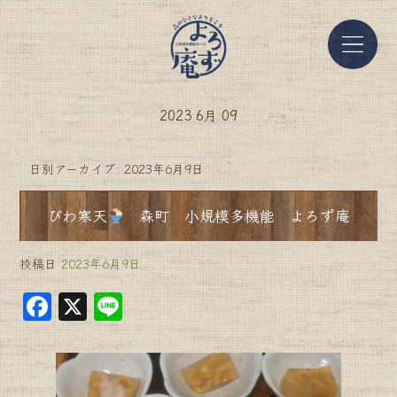
2023 6月 09
日別アーカイブ:
2023年6月9日
びわ寒天
森町 小規模多機能 よろず庵
投稿日
2023年6月9日
F
X
Li
a
n
c
e
e