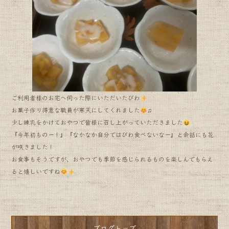
b
o
o
k
ご利用者様のお宅へ伺った際にいただいたびわ
お菓子作り得意な職員が寒天にしてくれました
♫
少し練乳をかけておやつで皆様に召し上がっていただきました
『今年初ものー！』『なかなか自分ではびわ食べないなー』と会話にも花
が咲きました！
お食事もそうですが、おやつでも季節を感じられるものを楽しんでもらえ
ると嬉しいですね
ブログトップ