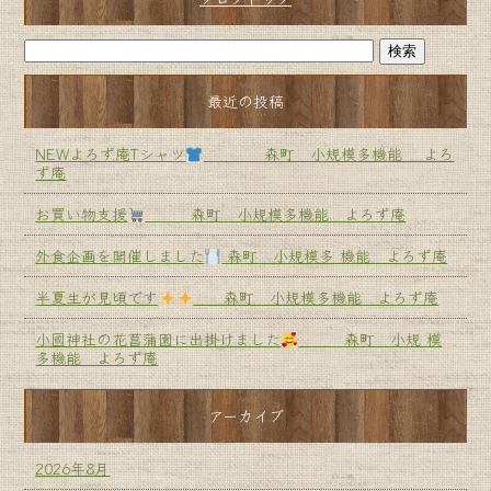
最近の投稿
NEWよろず庵Tシャツ
森町 小規模多機能 よろ
ず庵
お買い物支援
森町 小規模多機能 よろず庵
外食企画を開催しました
森町 小規模多 機能 よろず庵
半夏生が見頃です
森町 小規模多機能 よろず庵
小國神社の花菖蒲園に出掛けました
森町 小規 模
多機能 よろず庵
アーカイブ
2026年8月