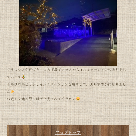
e
b
o
o
k
クリスマスが近づき、よろず庵でも夕方からイルミネーションの点灯をし
ています
今年は昨年より少しイルミネーションを増やして、より華やかになりまし
た
お近くを通る際にはぜひ見てみてください
ブログトップ