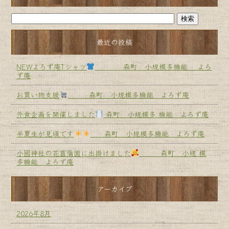
最近の投稿
NEWよろず庵Tシャツ
森町 小規模多機能 よろ
ず庵
お買い物支援
森町 小規模多機能 よろず庵
外食企画を開催しました
森町 小規模多 機能 よろず庵
半夏生が見頃です
森町 小規模多機能 よろず庵
小國神社の花菖蒲園に出掛けました
森町 小規 模
多機能 よろず庵
アーカイブ
2026年8月