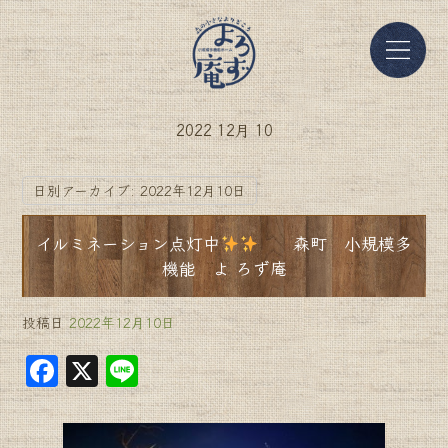
2022 12月 10
日別アーカイブ:
2022年12月10日
イルミネーション点灯中
森町 小規模多
機能 よ ろず庵
投稿日
2022年12月10日
F
X
Li
a
n
c
e