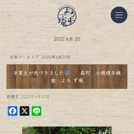
2022 6月 20
日別アーカイブ:
2022年6月20日
半夏生が色づきました
森町 小規模多機
能 よろ ず庵
投稿日
2022年6月20日
F
X
Li
a
n
c
e