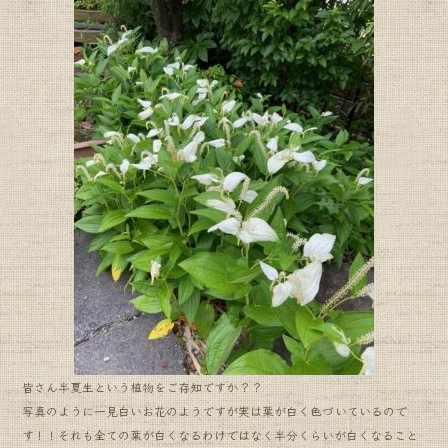
e
b
o
o
k
皆さん半夏生という植物をご存知ですか？？
写真のように一見白いお花のようですが実は葉が白く色づいているので
す！！それも全ての葉が白くなるわけではなく半分くらいが白くなること