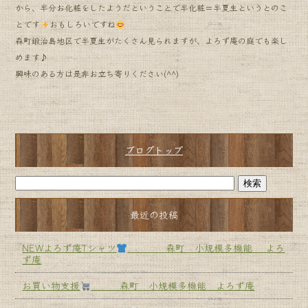
から、半分お化粧をしたようだということで半化粧＝半夏生というとのこ
とです
おもしろいですね
森町鍛治島地区で半夏生がたくさん見られますが、よろず庵の庭でも楽し
めます♪
興味のある方は是非お立ち寄りください(^^)
ブログトップ
最近の投稿
NEWよろず庵Tシャツ
森町 小規模多機能 よろ
ず庵
お買い物支援
森町 小規模多機能 よろず庵