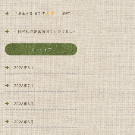
半夏生が見頃です
森町 小規模多機能 よろず庵
小國神社の花菖蒲園に出掛けました
森町 小規 模多機能 
アーカイブ
2026年8月
2026年7月
2026年6月
2026年5月