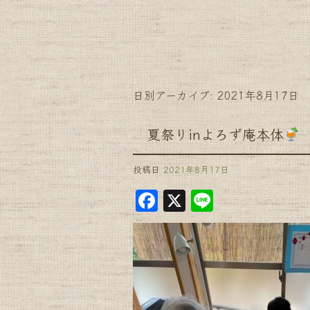
日別アーカイブ:
2021年8月17日
夏祭りinよろず庵本体
投稿日
2021年8月17日
F
X
Li
a
n
c
e
e
b