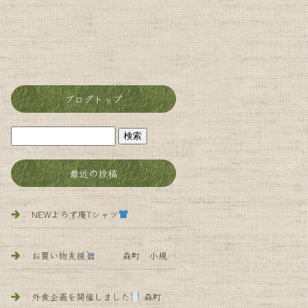
ブログトップ
最近の投稿
NEWよろず庵Tシャツ
森町 小規模多機能 よろず庵
お買い物支援
森町 小規模多機能 よろず庵
外食企画を開催しました
森町 小規模多 機能 よろず庵