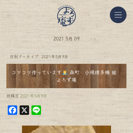
2021 5月 09
日別アーカイブ:
2021年5月9日
コツコツ作っています
森町 小規模多機 能
よろず庵
投稿日
2021年5月9日
F
X
Li
a
n
c
e