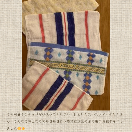
e
b
o
o
k
ご利用者さまから『ぜひ使ってください！』といただいたタオルがたくさ
ん…こんなご時世なので毎日毎日行う感染症対策の消毒用にお雑巾を作り
ました