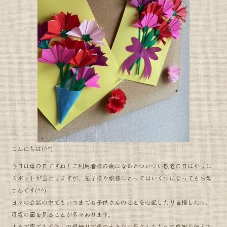
こんにちは(^^)
今日は母の日ですね！ご利用者様の歳になるとついつい敬老の日ばかりに
スポットが当たりますが、息子様や娘様にとってはいくつになってもお母
さんです(^^)
日々の会話の中でもいつまでも子供さんのことを心配したり自慢したり、
母親の面を見ることが多々あります。
よろず庵でも手作りの壁飾りで歳の大きなお母さんたちへの感謝を伝えて