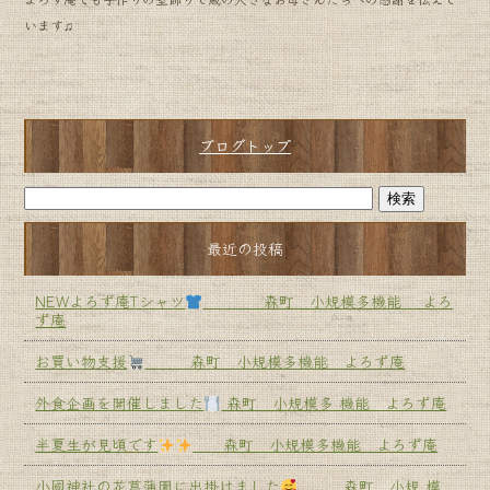
います♫
ブログトップ
最近の投稿
NEWよろず庵Tシャツ
森町 小規模多機能 よろ
ず庵
お買い物支援
森町 小規模多機能 よろず庵
外食企画を開催しました
森町 小規模多 機能 よろず庵
半夏生が見頃です
森町 小規模多機能 よろず庵
小國神社の花菖蒲園に出掛けました
森町 小規 模