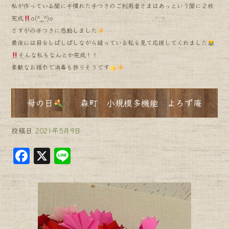
私が作っている間に手慣れた手つきのご利用者さまはあっという間に２枚
完成
o(^_^)o
さすがの手つきに感動しました
最後には目をしぱしぱしながら縫っている私を見て応援してくれました
そんな私もなんとか完成！！
素敵なお雑巾で消毒も捗りそうです
母の日
森町 小規模多機能 よろず庵
投稿日
2021年5月9日
F
X
Li
a
n
c
e
e
b