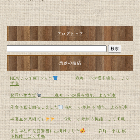
ブログトップ
最近の投稿
NEWよろず庵Tシャツ
森町 小規模多機能 よろ
ず庵
お買い物支援
森町 小規模多機能 よろず庵
外食企画を開催しました
森町 小規模多 機能 よろず庵
半夏生が見頃です
森町 小規模多機能 よろず庵
小國神社の花菖蒲園に出掛けました
森町 小規 模
多機能 よろず庵