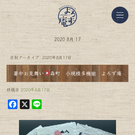
2020 8月 17
日別アーカイブ:
2020年8月17日
暑中お見舞い
森町 小規模多機能 よろず庵
投稿日
2020年8月17日
F
X
Li
a
n
c
e
e