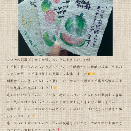
b
o
o
k
コロナの影響でなかなか遠方の方とは会えないこの頃…
お手紙を書いてみたらどうだろう？という職員からの素敵な提案で牛乳パ
ックを使用して手作り暑中お見舞いを製作しました
利用者さんに塗ってもらって夏らしいイラストを添えて手作り感満載の暑
中お見舞いが完成しました
遠くに住むお子さんに…いつも一緒にいるけど伝えられない気持ちを言葉
に…気にかけてもらっているのになかなかお礼を言えない姪っ子さんに…
元気にやっているか心配なお孫さんに…と心のいっぱい込もった葉書が届
いていきました
嬉しかった！驚いた！とたくさんの反響もいただき…改めて私たち職員も
あたたかい気持ちになりました