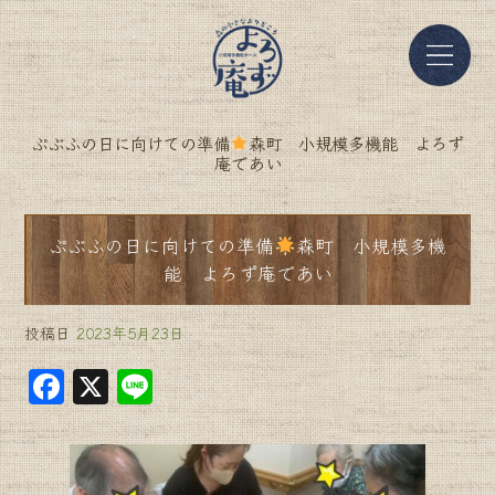
ぷぶふの日に向けての準備
森町 小規模多機能 よろず
庵であい
ぷぶふの日に向けての準備
森町 小規模多機
能 よろず庵であい
投稿日
2023年5月23日
F
X
Li
a
n
c
e
e