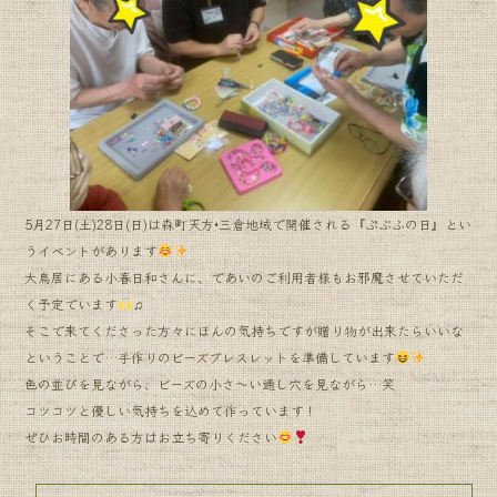
b
o
o
k
5月27日(土)28日(日)は森町天方•三倉地域で開催される『ぷぶふの日』とい
うイベントがあります
大鳥居にある小春日和さんに、であいのご利用者様もお邪魔させていただ
く予定でいます
♫
そこで来てくださった方々にほんの気持ちですが贈り物が出来たらいいな
ということで…手作りのビーズブレスレットを準備しています
色の並びを見ながら、ビーズの小さ〜い通し穴を見ながら…笑
コツコツと優しい気持ちを込めて作っています！
ぜひお時間のある方はお立ち寄りください