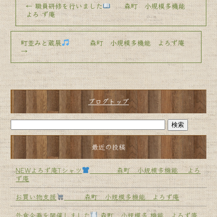
←
職員研修を行いました
森町 小規模多機能
よろ ず庵
町並みと蔵展
森町 小規模多機能 よろず庵
→
ブログトップ
最近の投稿
NEWよろず庵Tシャツ
森町 小規模多機能 よろ
ず庵
お買い物支援
森町 小規模多機能 よろず庵
外食企画を開催しました
森町 小規模多 機能 よろず庵