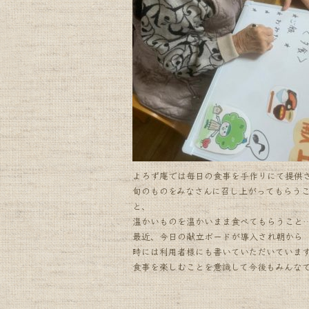
k
よろず庵では毎日の食事を手作りにて提供
旬のものをみなさんに召し上がってもらう
と、
温かいものを温かいまま食べてもらうこと
最近、今日の献立ボードが導入され朝から
時には利用者様にも書いていただいていま
食事を楽しむことを意識して今後もみんな