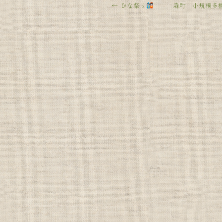
←
ひな祭り
森町 小規模多機