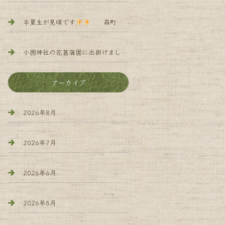
半夏生が見頃です
森町 小規模多機能 よろず庵
小國神社の花菖蒲園に出掛けました
森町 小規 模多機能 
アーカイブ
2026年8月
2026年7月
2026年6月
2026年5月