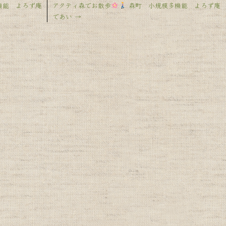
能 よろず庵
アクティ森でお散歩
森町 小規模多機能 よろず庵
であい
→