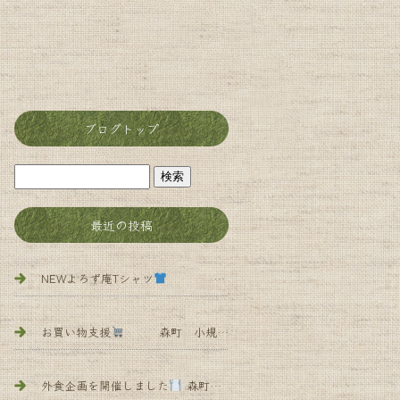
ブログトップ
最近の投稿
NEWよろず庵Tシャツ
森町 小規模多機能 よろず庵
お買い物支援
森町 小規模多機能 よろず庵
外食企画を開催しました
森町 小規模多 機能 よろず庵