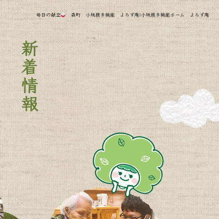
毎日の献立
森町 小規模多機能 よろず庵|小規模多機能ホーム よろず庵