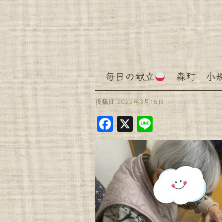
毎日の献立
森町 小規
投稿日
2023年3月15日
F
X
Li
a
n
c
e
e
b
o
o