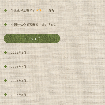
半夏生が見頃です
森町 小規模多機能 よろず庵
小國神社の花菖蒲園に出掛けました
森町 小規 模多機能 
アーカイブ
2026年8月
2026年7月
2026年6月
2026年5月