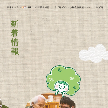
手作りおやつ
森町 小規模多機能 よろず庵であい|小規模多機能ホーム よろず庵