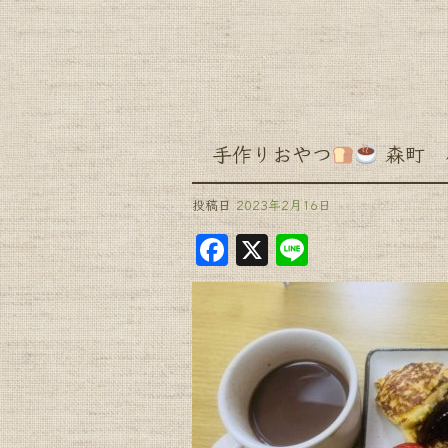
手作りおやつ
森町 
投稿日
2023年2月16日
F
X
Li
a
n
c
e
e
b
o
o