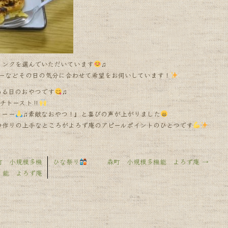
リンクを選んでいただいています
♫
ダーなどその日の気分に合わせて希望をお伺いしています！
ある日のおやつです
♫
チトースト‼︎
ーーー
♫素敵なおやつ！』と喜びの声が上がりました
つ作りの上手なところがよろず庵のアピールポイントのひとつです
町 小規模多機
ひな祭り
森町 小規模多機能 よろず庵
→
能 よろず庵