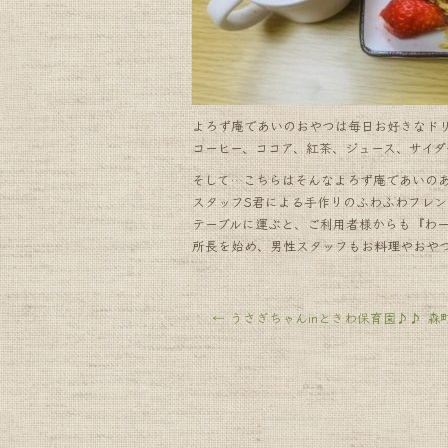
k
よろず庵であいのおやつは毎日お好きなド
コーヒー、ココア、紅茶、ジュース、サイ
そして…こちらはそんなよろず庵であいの
スタッフS君による手作りのふわふわフレン
テーブルに運ぶと、ご利用者様からも『わ
所長を始め、男性スタッフもお料理やおや
←
うさぎちゃんinときわ保育園♪♪ 森