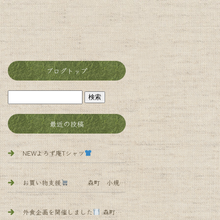
ブログトップ
最近の投稿
NEWよろず庵Tシャツ
森町 小規模多機能 よろず庵
お買い物支援
森町 小規模多機能 よろず庵
外食企画を開催しました
森町 小規模多 機能 よろず庵