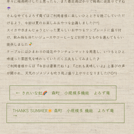
早々に梅雨明けしたと思ったら、また最近雨ばかりで梅雨に逆戻りですね
そんな中でもよろず庵ではご利用者様に楽しいひとときを過ごしていただ
けるよう、今回は夏のお楽しみおやつを企画しました(^^)
スイカや水まんじゅうといった夏らしいおやつをワンプレートに盛り付
け、飲み物も冷たいジュースやコーヒーなどお好きなものを選んでもらい
提供しました
テーブルにはひまわりの造花やランチョンマットを用意し、いつもとひと
味違った雰囲気を味わっていただく工夫もしてみました♪
ご利用者様からは『今日は豪華だね！』『どれも美味しいよ』と喜びの声
が聞かれ、天気のジメジメも吹き飛ぶ盛り上がりとなりました(^O^)
←
きれいな虹
森町 小規模多機能 よろず庵
THANKS SUMMER
森町 小規模多 機能 よろず庵
→