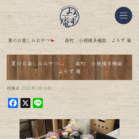
夏のお楽しみおやつ
森町 小規模多機能 よろず 庵
夏のお楽しみおやつ
森町 小規模多機能
よろず 庵
投稿日
2022年7月16日
F
X
Li
a
n
c
e
e