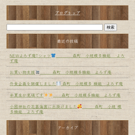
ブログトップ
最近の投稿
NEWよろず庵Tシャツ
森町 小規模多機能 よろ
ず庵
お買い物支援
森町 小規模多機能 よろず庵
外食企画を開催しました
森町 小規模多 機能 よろず庵
半夏生が見頃です
森町 小規模多機能 よろず庵
小國神社の花菖蒲園に出掛けました
森町 小規 模
多機能 よろず庵
アーカイブ