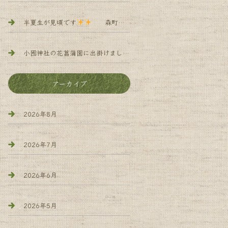
半夏生が見頃です
森町 小規模多機能 よろず庵
小國神社の花菖蒲園に出掛けました
森町 小規 模多機能 
アーカイブ
2026年8月
2026年7月
2026年6月
2026年5月