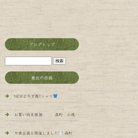
ブログトップ
最近の投稿
NEWよろず庵Tシャツ
森町 小規模多機能 よろず庵
お買い物支援
森町 小規模多機能 よろず庵
外食企画を開催しました
森町 小規模多 機能 よろず庵