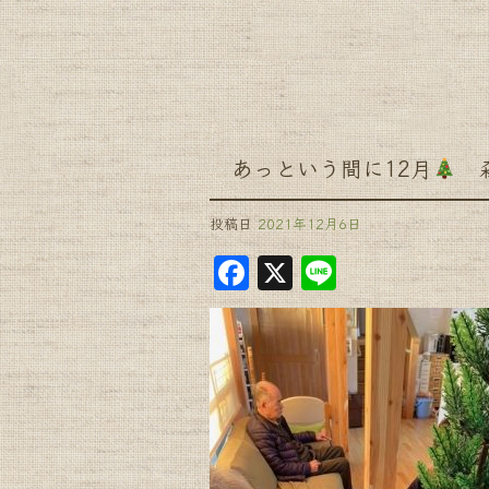
あっという間に12月
森
投稿日
2021年12月6日
F
X
Li
a
n
c
e
e
b
o
o