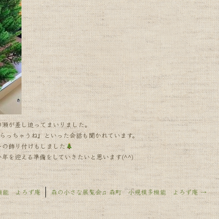
の瀬が差し迫ってまいりました。
もらっちゃうね』といった会話も聞かれています。
ーの飾り付けもしました
年を迎える準備をしていきたいと思います(^^)
能 よろず庵
森の小さな展覧会♫ 森町 小規模多機能 よろず庵
→