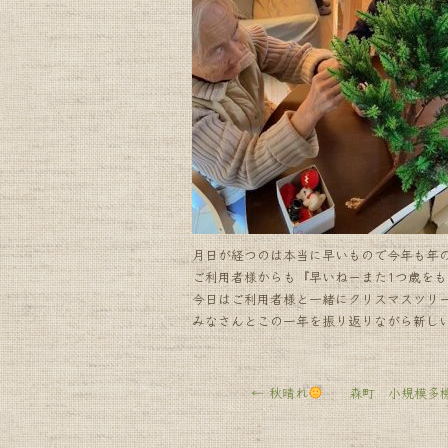
k
月日が経つのは本当に早いもので今年も年
ご利用者様からも『早いねーまた1つ歳を
今日はご利用者様と一緒にクリスマスツリ
みなさんとこの一年を振り返りながら新しい
←
秋晴れ
森町 小規模多機