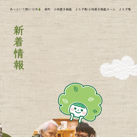
あっという間に12月
森町 小規模多機能 よろず庵|小規模多機能ホーム よろず庵