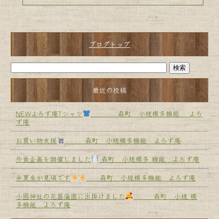
ブログトップ
最近の投稿
NEWよろず庵Tシャツ
森町 小規模多機能 よろ
ず庵
お買い物支援
森町 小規模多機能 よろず庵
外食企画を開催しました
森町 小規模多 機能 よろず庵
半夏生が見頃です
森町 小規模多機能 よろず庵
小國神社の花菖蒲園に出掛けました
森町 小規 模
多機能 よろず庵