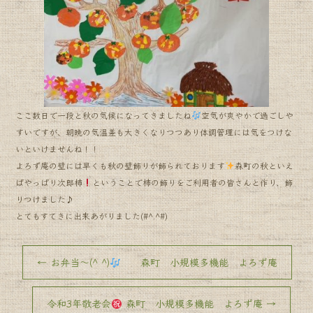
o
o
k
ここ数日で一段と秋の気候になってきましたね
空気が爽やかで過ごしや
すいですが、朝晩の気温差も大きくなりつつあり体調管理には気をつけな
いといけませんね！！
よろず庵の壁には早くも秋の壁飾りが飾られております
森町の秋といえ
ばやっぱり次郎柿
ということで柿の飾りをご利用者の皆さんと作り、飾
りつけました♪
とてもすてきに出来あがりました(#^.^#)
←
お弁当〜(^ ^)
森町 小規模多機能 よろず庵
令和3年敬老会
森町 小規模多機能 よろず庵
→