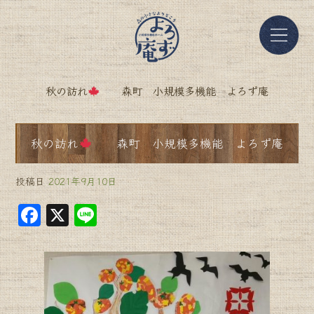
秋の訪れ
森町 小規模多機能 よろず庵
秋の訪れ
森町 小規模多機能 よろず庵
投稿日
2021年9月10日
F
X
Li
a
n
c
e
e
b