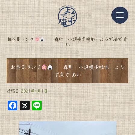
お花見ランチ
森町 小規模多機能 よろず庵で あ
い
お花見ランチ
森町 小規模多機能 よろ
ず庵で あい
投稿日
2021年4月1日
F
X
Li
a
n
c
e
e