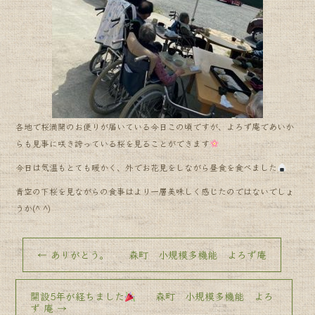
各地で桜満開のお便りが届いている今日この頃ですが、よろず庵であいか
らも見事に咲き誇っている桜を見ることができます
今日は気温もとても暖かく、外でお花見をしながら昼食を食べました
青空の下桜を見ながらの食事はより一層美味しく感じたのではないでしょ
うか(^ ^)
←
ありがとう。 森町 小規模多機能 よろず庵
開設5年が経ちました
森町 小規模多機能 よろ
ず 庵
→