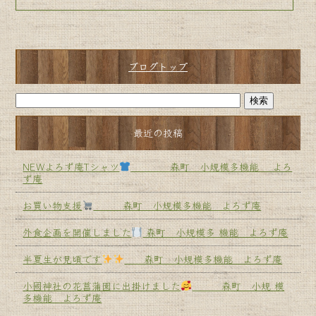
ブログトップ
最近の投稿
NEWよろず庵Tシャツ
森町 小規模多機能 よろ
ず庵
お買い物支援
森町 小規模多機能 よろず庵
外食企画を開催しました
森町 小規模多 機能 よろず庵
半夏生が見頃です
森町 小規模多機能 よろず庵
小國神社の花菖蒲園に出掛けました
森町 小規 模
多機能 よろず庵