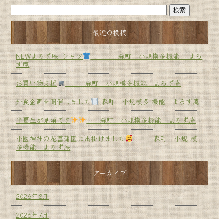
最近の投稿
NEWよろず庵Tシャツ
森町 小規模多機能 よろ
ず庵
お買い物支援
森町 小規模多機能 よろず庵
外食企画を開催しました
森町 小規模多 機能 よろず庵
半夏生が見頃です
森町 小規模多機能 よろず庵
小國神社の花菖蒲園に出掛けました
森町 小規 模
多機能 よろず庵
アーカイブ
2026年8月
2026年7月