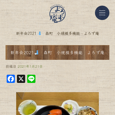
新年会2021
森町 小規模多機能 よろず庵
新年会2021
森町 小規模多機能 よろず庵
投稿日
2021年1月21日
F
X
Li
a
n
c
e
e
b