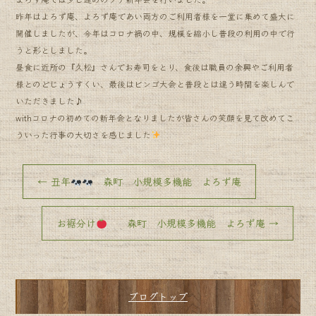
昨年はよろず庵、よろず庵であい両方のご利用者様を一堂に集めて盛大に
開催しましたが、今年はコロナ禍の中、規模を縮小し普段の利用の中で行
うと形としました。
昼食に近所の『久松』さんでお寿司をとり、食後は職員の余興やご利用者
様とのどじょうすくい、最後はビンゴ大会と普段とは違う時間を楽しんで
いただきました♪
withコロナの初めての新年会となりましたが皆さんの笑顔を見て改めてこ
ういった行事の大切さを感じました
←
丑年
森町 小規模多機能 よろず庵
お裾分け
森町 小規模多機能 よろず庵
→
ブログトップ