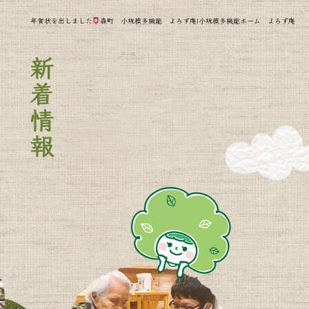
年賀状を出しました
森町 小規模多機能 よろず庵|小規模多機能ホーム よろず庵