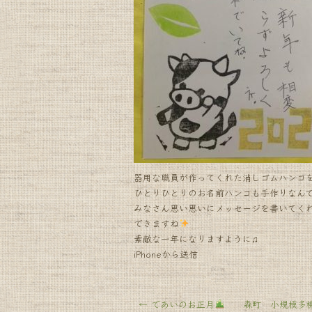
k
器用な職員が作ってくれた消しゴムハンコ
ひとりひとりのお名前ハンコも手作りなん
みなさん思い思いにメッセージを書いてく
できますね
素敵な一年になりますように♫
iPhoneから送信
←
であいのお正月
森町 小規模多機