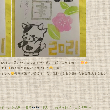
を使用して思いのこもった手作り感いっぱいの年賀状です
です！
職員夜な夜な頑張りました
笑
れました
普段言葉では伝えられない気持ちもお手紙になると伝えることが
能 よろず庵
丑年
森町 小規模多機能 よろず庵
→