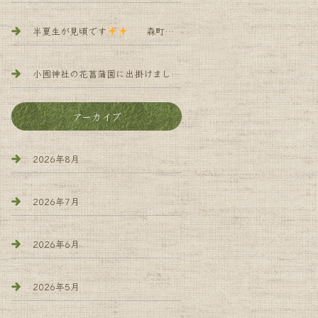
半夏生が見頃です
森町 小規模多機能 よろず庵
小國神社の花菖蒲園に出掛けました
森町 小規 模多機能 
アーカイブ
2026年8月
2026年7月
2026年6月
2026年5月