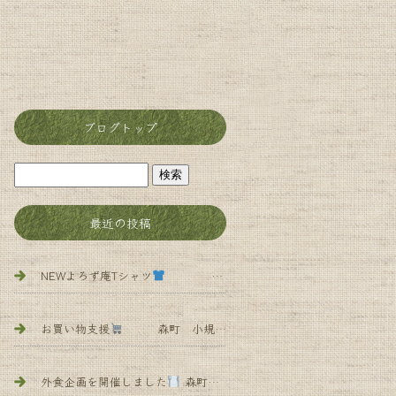
ブログトップ
最近の投稿
NEWよろず庵Tシャツ
森町 小規模多機能 よろず庵
お買い物支援
森町 小規模多機能 よろず庵
外食企画を開催しました
森町 小規模多 機能 よろず庵