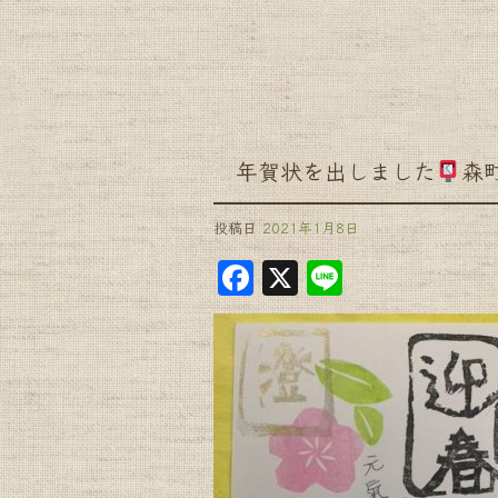
年賀状を出しました
森
投稿日
2021年1月8日
F
X
Li
a
n
c
e
e
b
o
o