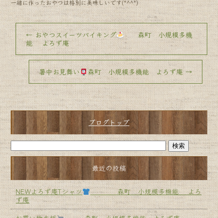
一緒に作ったおやつは格別に美味しいです(*^^*)
←
おやつスイーツバイキング
森町 小規模多機
能 よろず庵
暑中お見舞い
森町 小規模多機能 よろず庵
→
ブログトップ
最近の投稿
NEWよろず庵Tシャツ
森町 小規模多機能 よろ
ず庵