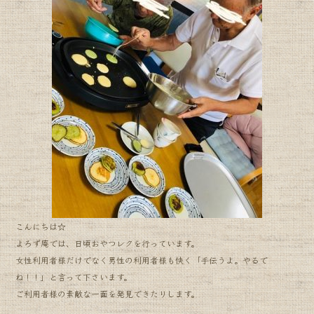
o
o
k
こんにちは☆
よろず庵では、日頃おやつレクを行っています。
女性利用者様だけでなく男性の利用者様も快く「手伝うよ。やるで
ね！！」と言って下さいます。
ご利用者様の素敵な一面を発見できたりします。