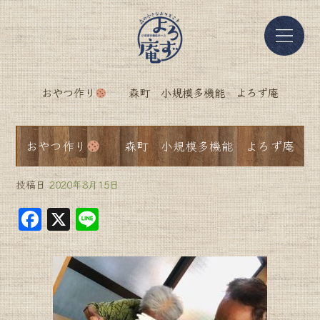
おやつ作り
森町 小規模多機能 よろず庵
おやつ作り
森町 小規模多機能 よろず庵
投稿日
2020年8月15日
F
X
Li
a
n
c
e
e
b