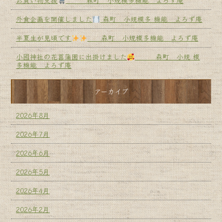
お買い物支援
森町 小規模多機能 よろず庵
外食企画を開催しました
森町 小規模多 機能 よろず庵
半夏生が見頃です
森町 小規模多機能 よろず庵
小國神社の花菖蒲園に出掛けました
森町 小規 模
多機能 よろず庵
アーカイブ
2026年8月
2026年7月
2026年6月
2026年5月
2026年4月
2026年2月