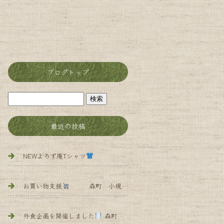
ブログトップ
最近の投稿
NEWよろず庵Tシャツ
森町 小規模多機能 よろず庵
お買い物支援
森町 小規模多機能 よろず庵
外食企画を開催しました
森町 小規模多 機能 よろず庵