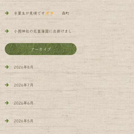
半夏生が見頃です
森町 小規模多機能 よろず庵
小國神社の花菖蒲園に出掛けました
森町 小規 模多機能 
アーカイブ
2026年8月
2026年7月
2026年6月
2026年5月