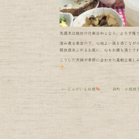
先週末は絶好の行楽日和となり、よろず庵
澄み渡る青空の下、心地よい風を感じなが
開放感あふれるお庭に、心もお腹も満たさ
こうした天候や季節に合わせた柔軟な楽し
←
じゃがいも収穫
森町 小規模多