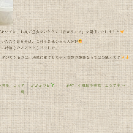
であいでは、お庭で昼食をいただく「青空ランチ」を開催いたしました
らいただくお食事は、ご利用者様からも大好評
れる特別なひとときとなりました。
み方ができるのは、地域に根ざした少人数制の施設ならではの魅力です
機能 よろず
ぷぷふの日
森町 小規模多機能 よろず庵
→
庵