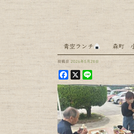
青空ランチ
森町 小規
投稿日
2026年5月28日
F
X
Li
a
n
c
e
e
b
o
o