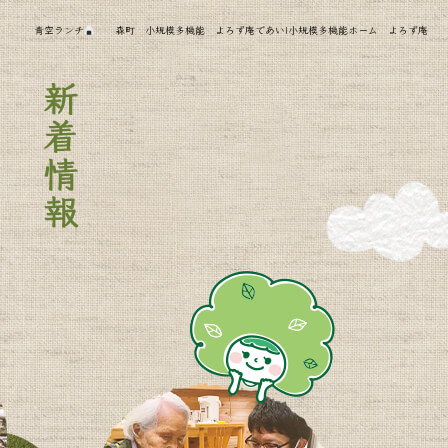
青空ランチ
森町 小規模多機能 よろず庵であい|小規模多機能ホーム よろず庵