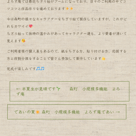
よろず庵では最近ちぎり絵がブームになっており、日々のご利用の中でコ
ツコツと作品作りを進めております
今は森町の様々なキャラクターをちぎり絵で製作していますが、これがど
れもカワイイ
ちぎり絵って独特の温かみがあってキャラクター達も、より愛着が湧いて
見えます
ご利用者様の個人差もあるので、紙をちぎる方、貼り付ける方、応援する
方と役割分担をすることで皆さん参加して製作しています
完成が楽しみです
←
半夏生が見頃です
森町 小規模多機能 よろ
ず庵
であいの夏
森町 小規模多機能 よろず庵であい
→