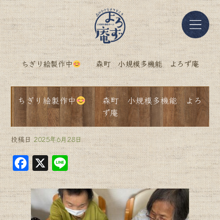
ちぎり絵製作中
森町 小規模多機能 よろず庵
ちぎり絵製作中
森町 小規模多機能 よろ
ず庵
投稿日
2025年6月28日
F
X
Li
a
n
c
e
e