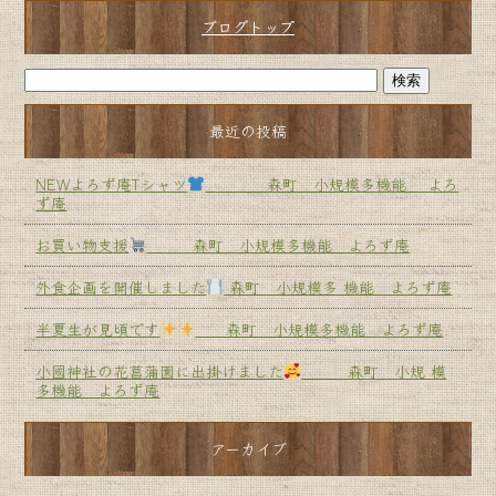
ブログトップ
最近の投稿
NEWよろず庵Tシャツ
森町 小規模多機能 よろ
ず庵
お買い物支援
森町 小規模多機能 よろず庵
外食企画を開催しました
森町 小規模多 機能 よろず庵
半夏生が見頃です
森町 小規模多機能 よろず庵
小國神社の花菖蒲園に出掛けました
森町 小規 模
多機能 よろず庵
アーカイブ