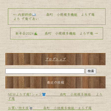
←
内部研修
森町 小規模多機能 よろず庵
よろ ず庵であい
新年会2024
森町 小規模多機能 よろず庵
→
ブログトップ
最近の投稿
NEWよろず庵Tシャツ
森町 小規模多機能 よろ
ず庵
お買い物支援
森町 小規模多機能 よろず庵