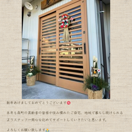
b
o
o
k
新年あけましておめでとうございます
本年も森町の高齢者の皆様が住み慣れたご自宅、地域で暮らし続けられる
ようスタッフ一同心を込めてサポートしていきたいと思います。
よろしくお願い致します