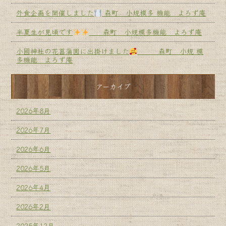
外食企画を開催しました
森町 小規模多 機能 よろず庵
半夏生が見頃です
森町 小規模多機能 よろず庵
小國神社の花菖蒲園に出掛けました
森町 小規 模
多機能 よろず庵
アーカイブ
2026年8月
2026年7月
2026年6月
2026年5月
2026年4月
2026年2月
2025年12月