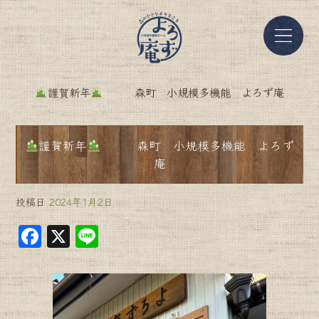
謹賀新年
森町 小規模多機能 よろず庵
謹賀新年
森町 小規模多機能 よろず
庵
投稿日
2024年1月2日
F
X
Li
a
n
c
e
e