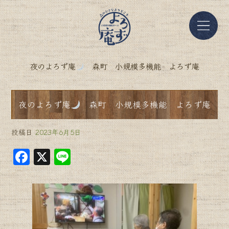
夜のよろず庵
森町 小規模多機能 よろず庵
夜のよろず庵
森町 小規模多機能 よろず庵
投稿日
2023年6月5日
F
X
Li
a
n
c
e
e
b