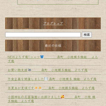
ブログトップ
最近の投稿
NEWよろず庵Tシャツ
森町 小規模多機能 よろ
ず庵
お買い物支援
森町 小規模多機能 よろず庵
外食企画を開催しました
森町 小規模多 機能 よろず庵
半夏生が見頃です
森町 小規模多機能 よろず庵
小國神社の花菖蒲園に出掛けました
森町 小規 模
多機能 よろず庵