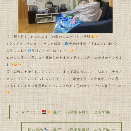
o
o
k
夕ご飯を終えて休まれるまでの間ののんびりした時間
お2人でソファに座ってテレビ鑑賞中
会話の途中で『ほんとに痛いとこ
ばかりよね〜
肩揉みさせてね！』と…
自然にお互いを思い合う気持ちが生まれて見ている私も心が温かくなりま
した
同じ森町に生活されてきていても、よろず庵に来ることで初めて出会う方
たちもたくさんいらっしゃる中で、ここで出会えたことが良かったと思っ
てもらえるような雰囲気にしたいなと改めて思わせてくださる様子でした
←
青空ランチ
森町 小規模多機能 よろず庵
びわ寒天
森町 小規模多機能 よろず庵
→