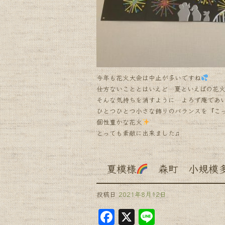
k
今年も花火大会は中止が多いですね
仕方ないこととはいえど…夏といえばの花
そんな気持ちを消すように…よろず庵であ
ひとつひとつ小さな飾りのバランスを『こ
個性豊かな花火
とっても素敵に出来ました♫
夏模様
森町 小規模多
投稿日
2021年8月12日
F
X
Li