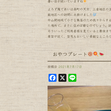
暑い日が続いていますね
よろず庵であいは森町の天方、三倉地区の
能地区への訪問に出掛けました
中山間地域で小さな集落のため我々からす
た場所で、まさに住めば都なのでしょう。訪
そういったご利用者様を見ていると最後ま
青空が近く、空気もおいしい素敵なところ
おやつプレート
森
投稿日
2021年7月17日
F
X
Li
a
n
c
e
e
b