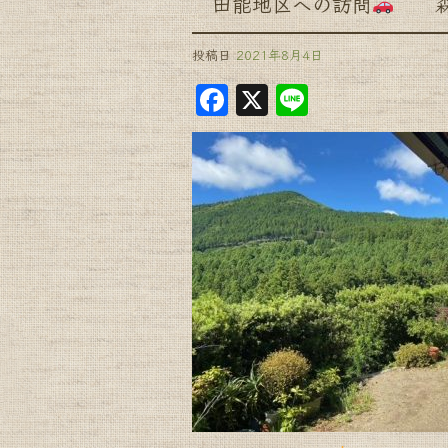
田能地区への訪問
森町
投稿日
2021年8月4日
F
X
Li
a
n
c
e
e
b
o
o
k