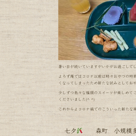
o
o
k
暑い日が続いていますがいかがお過ごしで
よろず庵ではコロナ以前は時々おやつの時
くなってしまったため新たな試みとしてお
少しずつ色々な種類のスイーツが楽しめて
くださいました(^ ^)
これからよコロナ禍でのこういった新たな
七夕
森町 小規模多