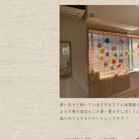
a
n
c
e
e
b
o
o
k
暑い日々が続いていますがみなさん体調崩
よろず庵の窓辺もこの暑い夏を少し涼しく
揺られてとてもかわいらしいです