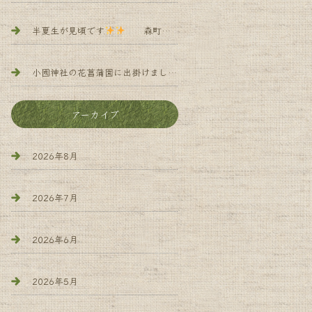
半夏生が見頃です
森町 小規模多機能 よろず庵
小國神社の花菖蒲園に出掛けました
森町 小規 模多機能 
アーカイブ
2026年8月
2026年7月
2026年6月
2026年5月