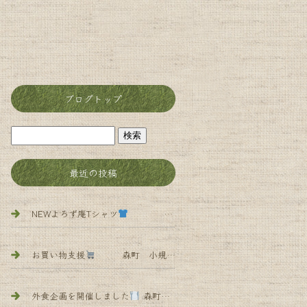
ブログトップ
最近の投稿
NEWよろず庵Tシャツ
森町 小規模多機能 よろず庵
お買い物支援
森町 小規模多機能 よろず庵
外食企画を開催しました
森町 小規模多 機能 よろず庵