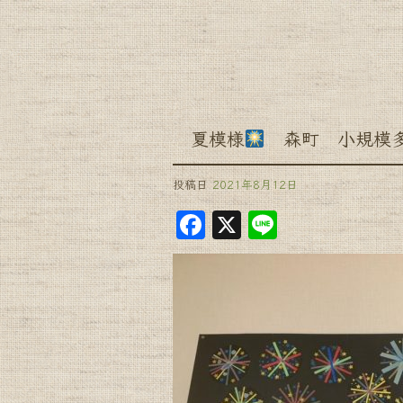
夏模様
森町 小規模多
投稿日
2021年8月12日
F
X
Li
a
n
c
e
e
b
o
o