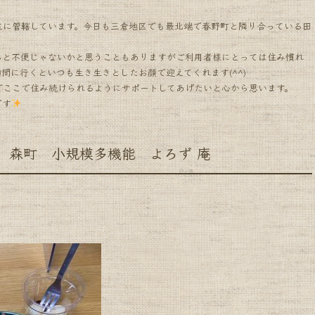
主に管轄しています。今日も三倉地区でも最北端で春野町と隣り合っている田
ると不便じゃないかと思うこともありますがご利用者様にとっては住み慣れ
問に行くといつも生き生きとしたお顔で迎えてくれます(^^)
でここで住み続けられるようにサポートしてあげたいと心から思います。
です
町 小規模多機能 よろず 庵