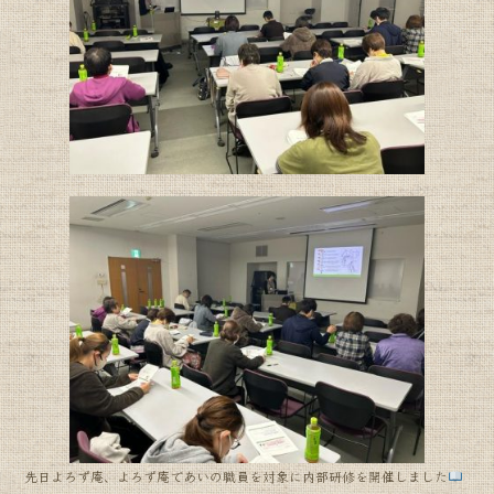
o
o
k
先日よろず庵、よろず庵であいの職員を対象に内部研修を開催しました