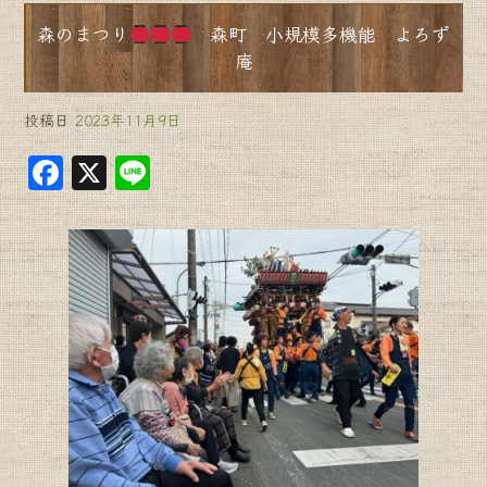
森のまつり
森町 小規模多機能 よろず
庵
投稿日
2023年11月9日
F
X
Li
a
n
c
e
e
b
o
o
k