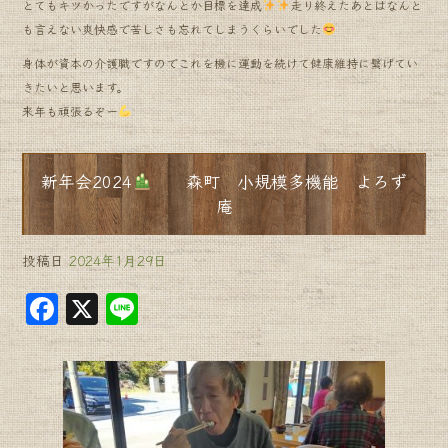
とてもキツかったですがなんとか目標を達成
走り終えたあとはなんと
も言えない爽快感で苦しさも忘れてしまうくらいでした
身体が資本の介護職ですのでこれを機に運動を続けて健康維持に繋げてい
きたいと思います。
来年も頑張るぞー
新年会2024
森町 小規模多機能 よろず
庵
投稿日
2024年1月29日
F
X
Li
a
n
c
e
e
b