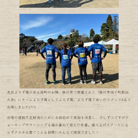
先日よろず庵のある森町のお隣、掛川市で開催された「掛川市城下町駅伝
大会」にチームよろず庵としてよろず庵、よろず庵であいのスタッフ4名で
出場しました(^^)
日頃の運動不足解消のために今回初めて参加を決意し、少しずつですがウ
ォーキングやランニングを積み重ねて迎えた本番。繰り上げスタートにな
らずタスキを繋ぐことを目標にみんなで頑張りました！