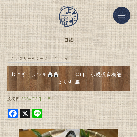
日記
カテゴリー別アーカイブ:
日記
おにぎりランチ
森町 小規模多機能
よろず 庵
投稿日
2024年2月11日
F
X
Li
a
n
c
e