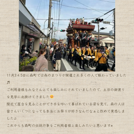
11月3.4.5日に森町では森のまつりが開催され多くの人で賑わっていました
♬
ご利用者様もみなさんとても楽しみにされていましたので、土日の御渡り
を見学に出掛けてきました
間近で屋台を見ることができ手を叩いて喜ばれている姿を見て、森の人は
皆さんいくつになっても本当にお祭りが好きなんだなぁと改めて実感しま
した♫
これからも森町の伝統行事をご利用者様と楽しみたいと思います⭐︎