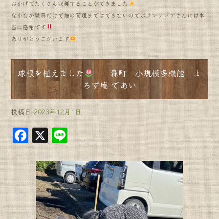
おかげでたくさん収穫することができました
なかなか職員だけで畑の管理まではできないのでボランティアさんには本
当に感謝です
ありがとうございます
球根を植えました
森町 小規模多機能 よ
ろず庵 であい
投稿日
2023年12月1日
F
X
Li
a
n
c
e
e
b
o