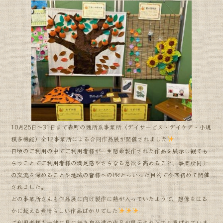
10月25日〜31日まで森町の通所系事業所（デイサービス・デイケア・小規
模多機能）全12事業所による合同作品展が開催されました
日頃のご利用の中でご利用者様が一生懸命製作された作品を展示し観ても
らうことでご利用者様の満足感やさらなる意欲を高めること、事業所同士
の交流を深めることや地域の皆様へのPRとっいった目的で今回初めて開催
されました。
どの事業所さんも作品展に向け製作に熱が入っていたようで、想像をはる
かに超える素晴らしい作品ばかりでした
ご利用者様も一緒に見に行き自分達の作品が展示されとても喜ばれていま