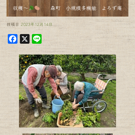
収穫〜
森町 小規模多機能 よろず庵
投稿日
2023年12月14日
F
X
Li
a
n
c
e
e
b
o
o
k