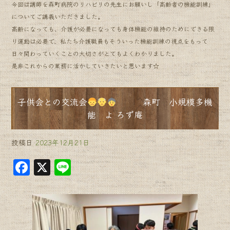
今回は講師を森町病院のリハビリの先生にお願いし「高齢者の機能訓練」
についてご講義いただきました。
高齢になっても、介護が必要になっても身体機能の維持のためにできる限
り運動は必要で、私たち介護職員もそういった機能訓練の視点をもって
日々関わっていくことの大切さがとてもよくわかりました。
是非これからの業務に活かしていきたいと思います☆
子供会との交流会
森町 小規模多機
能 よ ろず庵
投稿日
2023年12月21日
F
X
Li
a
n
c
e
e