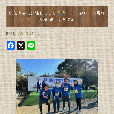
駅伝大会に出場しました
森町 小規模
多機 能 よろず庵
投稿日
2024年2月1日
F
X
Li
a
n
c
e
e
b
o
o
k