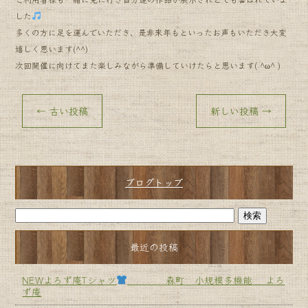
した
多くの方に足を運んでいただき、是非来年もといったお声もいただき大変
嬉しく思います(^^)
次回開催に向けてまた楽しみながら準備していけたらと思います( ^ω^ )
←
古い投稿
新しい投稿
→
ブログトップ
最近の投稿
NEWよろず庵Tシャツ
森町 小規模多機能 よろ
ず庵