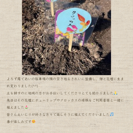
よろず庵であいの駐車場の隣の空き地をきれいに整備し、畑と花壇に生ま
れ変わりました(^^)
土を耕すのに地域の方がお手伝いしてくださりとても助かりました
先日はその花壇にチューリップやクロッカスの球根をご利用者様と一緒に
植えました
皆さん土いじりが好きな方々で楽しそうに植えてくださいました
春が楽しみです