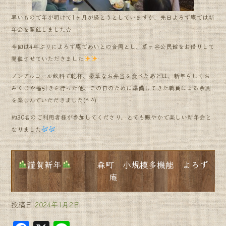
早いもので年が明けて1ヶ月が経とうとしていますが、先日よろず庵では新
年会を開催しました☆
今回は4年ぶりによろず庵であいとの合同とし、草ヶ谷公民館をお借りして
開催させていただきました
ノンアルコール飲料で乾杯、豪華なお弁当を食べたあとは、新年らしくお
みくじや福引きを行った他、この日のために準備してきた職員による余興
を楽しんでいただきました(^ ^)
約30名のご利用者様が参加してくださり、とても賑やかで楽しい新年会と
なりました
謹賀新年
森町 小規模多機能 よろず
庵
投稿日
2024年1月2日