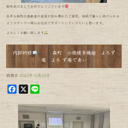
新年あけましておめでとうございます
本年も森町の高齢者の皆様が住み慣れたご自宅、地域で暮らし続けられる
ようスタッフ一同心を込めてサポートしていきたいと思います。
よろしくお願い致します
内部研修
森町 小規模多機能 よろず
庵 よろ ず庵であい
投稿日
2023年12月26日
F
X
Li
a
n
c
e
e
b