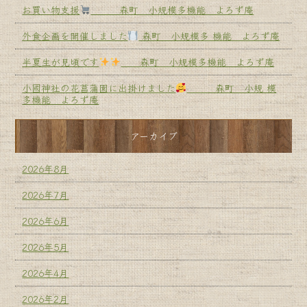
お買い物支援
森町 小規模多機能 よろず庵
外食企画を開催しました
森町 小規模多 機能 よろず庵
半夏生が見頃です
森町 小規模多機能 よろず庵
小國神社の花菖蒲園に出掛けました
森町 小規 模
多機能 よろず庵
アーカイブ
2026年8月
2026年7月
2026年6月
2026年5月
2026年4月
2026年2月