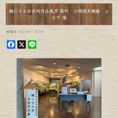
輪になる会合同作品展♬ 森町 小規模多機能 よ
ろず 庵
投稿日
2023年11月3日
F
X
Li
a
n
c
e
e
b
o
o
k